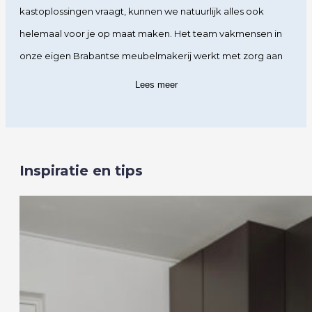
kastoplossingen vraagt, kunnen we natuurlijk alles ook
helemaal voor je op maat maken. Het team vakmensen in
onze eigen Brabantse meubelmakerij werkt met zorg aan
de meest ruimtelijke, praktische en stijlvolle oplossing voor
Lees meer
de pantry. Jouw pantry.
Lokaal gemaakt, on demand geleverd
Kort na jouw bestelling komen we het op afspraak in
Inspiratie en tips
handzame (modulaire) delen bezorgen, zodat jij zelf aan de
slag kunt om jouw ruimte helemaal eigen te maken. Als je
wilt in combinatie met onze hulp en installatieservice. Vijf
jaar garantie op al het meubilair van Bijkeukenkastvoorjou.nl
is inclusief.