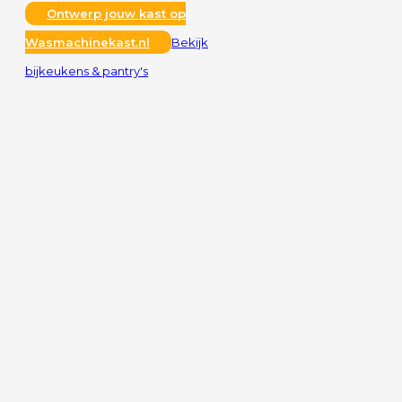
Ontwerp jouw kast op
Wasmachinekast.nl
Bekijk
bijkeukens & pantry's