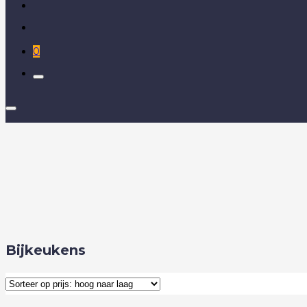
0
Bijkeukens