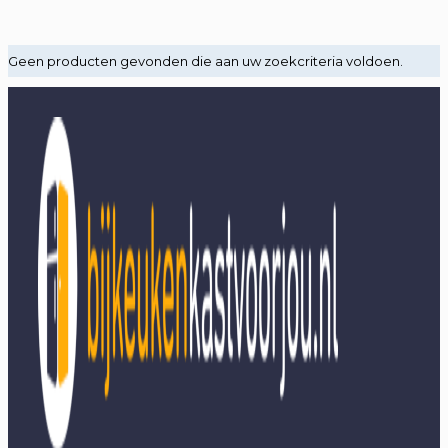
Geen producten gevonden die aan uw zoekcriteria voldoen.